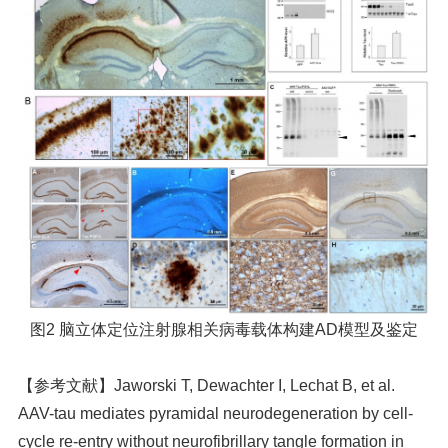
图2 脑立体定位注射腺相关病毒载体构建AD模型及鉴定
【参考文献】
Jaworski T, Dewachter I, Lechat B, et al.
AAV-tau mediates pyramidal neurodegeneration by cell-
cycle re-entry without neurofibrillary tangle formation in