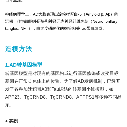
日常生活。
神经病理学上，AD大脑表现出淀粉样蛋白‐β（Amyloid β, Aβ）的
沉积，作为细胞外斑块和神经元内神经纤维缠结（Neurofibrillary
tangles, NFT），由过度磷酸化的微管相关Tau蛋白组成。
造模方法
1.AD转基因模型
转基因模型是对现有的基因构成进行基因修饰或改变目标
基因在正常染色体上的位置。为了解AD发病机制，已经开
发了各种加速积累Aβ和Tau缠结的转基因小鼠模型，如
APP23、TgCRND8、TgCRND8、APPPS1等多种不同品
系。
● 实例