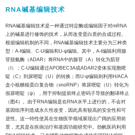
RNA碱基编辑技术
RNA碱基编辑技术是一种通过特定酶或编辑因子对mRNA
上的碱基进行修饰的技术，从而改变蛋白质的合成过程。
根据编辑机制的不同，RNA碱基编辑技术主要分为三种类
型：A-I编辑、C-U编辑和U-ψ编辑。其中，A-I编辑利用腺
苷脱氨酶（ADAR）将RNA中的腺苷（A）转化为肌苷
（I）；C-U编辑通过APOBEC3A或ADAR2变体实现胞嘧
啶（C）到尿嘧啶（U）的转换；而U-ψ编辑则利用H/ACA
盒小核糖核蛋白复合物（snoRNP）将尿嘧啶（U）转化为
假尿嘧啶（ψ），用于抑制提前终止密码子导致的翻译终止
（图4）。由于RNA编辑是在RNA水平上进行的，不会对
基因组序列造成永久性改变，因此具有较高的安全性和可
逆性。这一特性使其在生物医学领域展现出广阔的应用前
景，尤其是在疾病治疗和基因功能研究中。劲帆医药利用