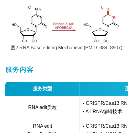
图2 RNA Base editing Mechanism (PMID: 38418907)
服务内容
服务类型
适
• CRISPR/Cas13 R
RNA edit质粒
• A-I RNA编辑技术
RNA edit
• CRISPR/Cas13 R