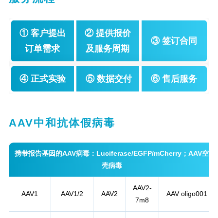
①
客户提出
②
提供报价
③
签订合同
订单需求
及服
务周
期
④
正式实验
⑤
数据交付
⑥
售
后服务
AAV中和抗体假病毒
携带报告基因的AAV病毒：Luciferase/EGFP/mCherry；AAV空
壳病毒
AAV2-
AAV1
AAV1/2
AAV2
AAV oligo001
7m8