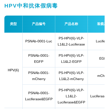
HPV中和抗体假病毒
类型
产品编号
产品名称
装载基
PS-HPV(6)-VLP-
PSNAb-0001-Luc
Lucifera
L1&L2-Luciferase
PSNAb-0001-
PS-HPV(6)-VLP-
EGFP
EGFP
L1&L2-EGFP
HPV(6)
PSNAb-0001-
PS-HPV(6)-VLP-
mCherr
mCherry
L1&L2-mCherry
PS-HPV(6)-VLP-
PSNAb-0001-
L1&L2-
Luciferase
Luciferase&EGFP
Luciferase&EGFP