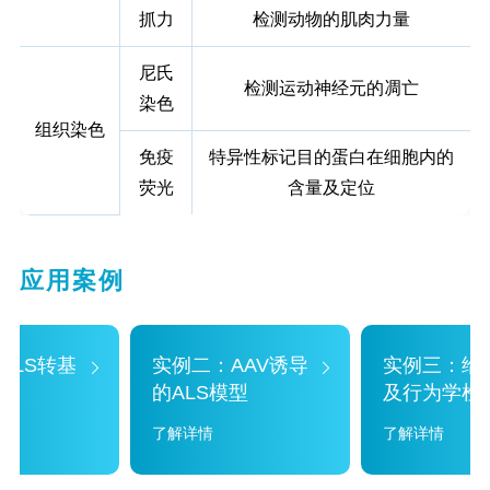
抓力
检测动物的肌肉力量
尼氏
检测运动神经元的凋亡
染色
组织染色
免疫
特异性标记目的蛋白在细胞内的
荧光
含量及定位
应用案例
ALS转基
实例二：AAV诱导
实例三：给
的ALS模型
及行为学检
了解详情
了解详情