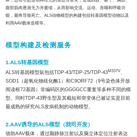
坏，进而引起运动神经元的渐进性丧失，造成四肢、躯干、胸部、
腹部肌肉逐渐无力并萎缩，从而影响交流、运动、吞咽和呼吸功
能，最终导致死亡。ALS动物模型的构建包括转基因模型动物以及
利用AAV载体造模等。
模型构建及检测服务
1.ALS转基因模型
M337V
ALS转基因模型鼠包括TDP-43/TDP-25/TDP-43
、
SOD1（超氧化物歧化酶1）和C9ORF72（9号染色体开放
阅读框72基因）非编码区的GGGGCC重复等多种不同的模
型。同时TDP-43野生型及其截短和突变体已被证实是目前
最成熟的研究ALS发病机制的动物模型。
2.AAV诱导的ALS模型（我司开发）
借助AAV载体，通过颞静脉注射以及脑立体定位注射表达