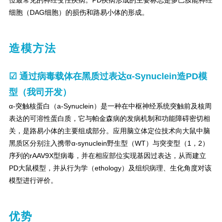
位最常见的神经变性疾病。PD疾病形成的主要标志是多巴胺能神经
细胞（DAG细胞）的损伤和路易小体的形成。
造模方法
☑
通过病毒载体在黑质过表达α-Synuclein造PD模
型（我司开发）
α-突触核蛋白（a-Synuclein）是一种在中枢神经系统突触前及核周
表达的可溶性蛋白质，它与帕金森病的发病机制和功能障碍密切相
关，是路易小体的主要组成部分。应用脑立体定位技术向大鼠中脑
黑质区分别注入携带α-synuclein野生型（WT）与突变型（1，2）
序列的rAAV9X型病毒，并在相应部位实现基因过表达，从而建立
PD大鼠模型，并从行为学（ethology）及组织病理、生化角度对该
模型进行评价。
优势