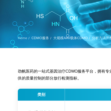
Home
CDMO服务
大规模AAV载体CDMO
分析方法开
/
/
/
劲帆医药的⼀站式基因治疗CDMO服务平台，拥有专
供的质量控制的部分放行检测指标。
类别