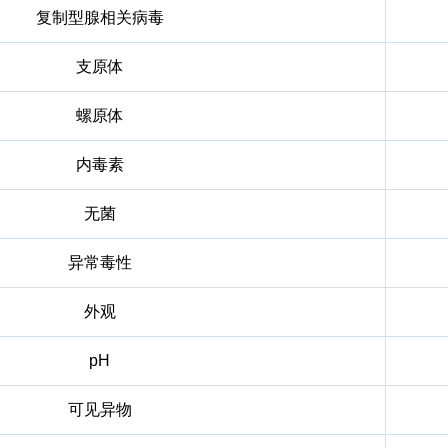
复制型腺相关病毒
支原体
螺原体
内毒素
无菌
异常毒性
外观
pH
可见异物